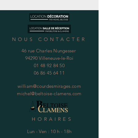
NOUS CONTACTER
46 rue Charles Nungesser
94290 Villeneuve-le-Roi
01 48 92 84 50
06 86 45 64 11
william@courdesmirages.com
michel@beltoise-clamens.com
HORAIRES
Lun - Ven : 10 h - 18h