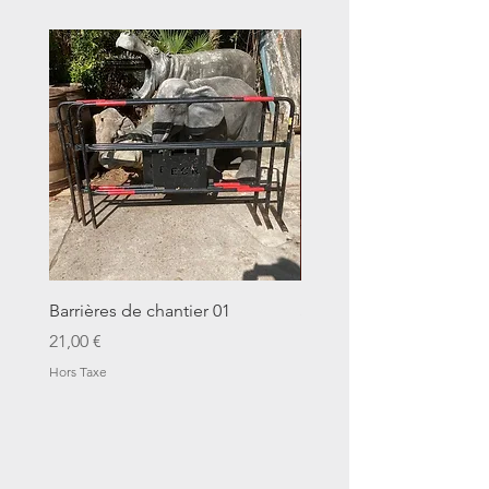
Barrières de chantier 01
Seau décalitre N°01
Prix
Prix
21,00 €
14,00 €
Hors Taxe
Hors Taxe