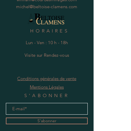
michel@beltoise-clamens.com
HORAIRES
Lun - Ven : 10 h - 18h
Visite
s
ur Rendez-vous
Conditions générales de vente
Mentions Légales
S'ABONNER
S'abonner