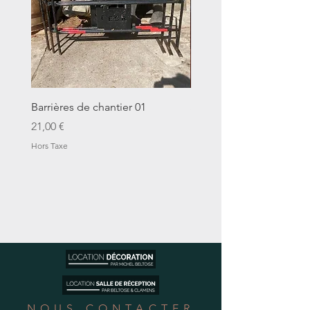
Barrières de chantier 01
Seau décalitre N°01
Prix
Prix
21,00 €
14,00 €
Hors Taxe
Hors Taxe
NOUS CONTACTER