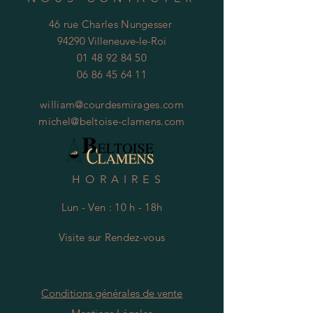
46 rue Charles Nungesser
94290 Villeneuve-le-Roi
01 48 92 84 50
06 86 45 64 11
william@courdesmirages.com
michel@beltoise-clamens.com
HORAIRES
Lun - Ven : 10 h - 18h
Visite
s
ur Rendez-vous
Conditions générales de vente