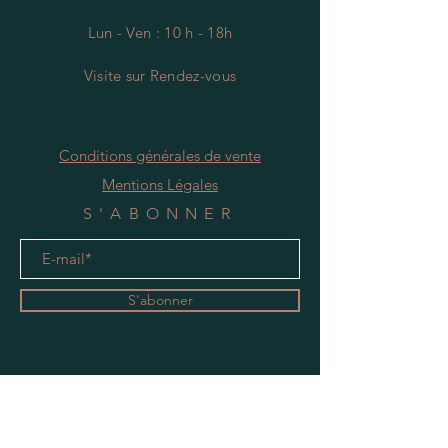
Lun - Ven : 10 h - 18h
Visite
s
ur Rendez-vous
Conditions générales de vente
Mentions Légales
S'ABONNER
S'abonner