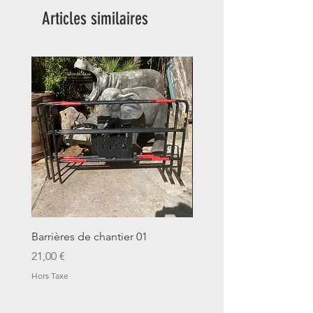
Articles similaires
Barrières de chantier 01
Seau décalitre N°01
Prix
Prix
21,00 €
14,00 €
Hors Taxe
Hors Taxe