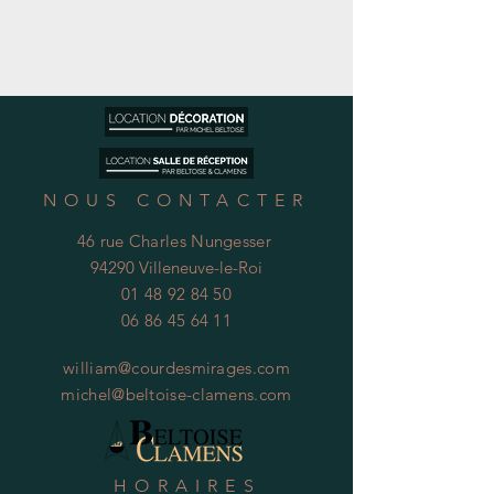
NOUS CONTACTER
46 rue Charles Nungesser
94290 Villeneuve-le-Roi
01 48 92 84 50
06 86 45 64 11
william@courdesmirages.com
michel@beltoise-clamens.com
HORAIRES