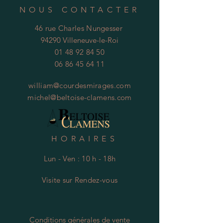
NOUS CONTACTER
46 rue Charles Nungesser
94290 Villeneuve-le-Roi
01 48 92 84 50
06 86 45 64 11
william@courdesmirages.com
michel@beltoise-clamens.com
HORAIRES
Lun - Ven : 10 h - 18h
Visite
s
ur Rendez-vous
Conditions générales de vente