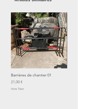
Barrières de chantier 01
Seau décalitre N°01
Prix
Prix
21,00 €
14,00 €
Hors Taxe
Hors Taxe