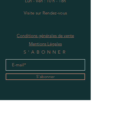
Lun - Ven : 10 h - 18h
Visite
s
ur Rendez-vous
Conditions générales de vente
Mentions Légales
S'ABONNER
S'abonner