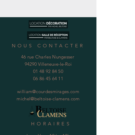
NOUS CONTACTER
46 rue Charles Nungesser
94290 Villeneuve-le-Roi
01 48 92 84 50
06 86 45 64 11
william@courdesmirages.com
michel@beltoise-clamens.com
HORAIRES