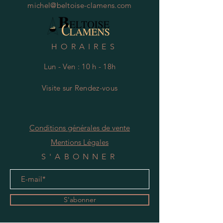
michel@beltoise-clamens.com
HORAIRES
Lun - Ven : 10 h - 18h
Visite
s
ur Rendez-vous
Conditions générales de vente
Mentions Légales
S'ABONNER
S'abonner