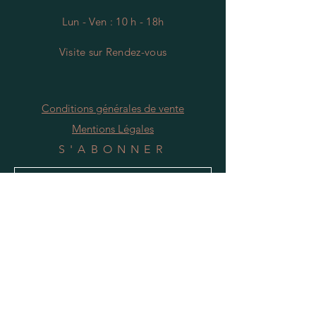
Lun - Ven : 10 h - 18h
Visite
s
ur Rendez-vous
Conditions générales de vente
Mentions Légales
S'ABONNER
S'abonner