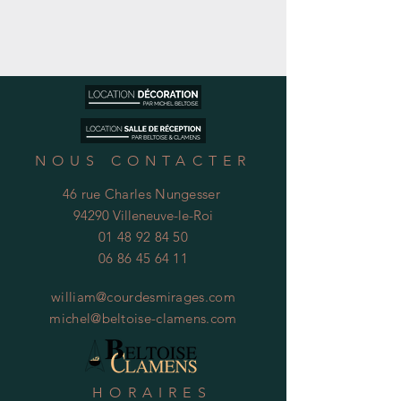
NOUS CONTACTER
46 rue Charles Nungesser
94290 Villeneuve-le-Roi
01 48 92 84 50
06 86 45 64 11
william@courdesmirages.com
michel@beltoise-clamens.com
HORAIRES