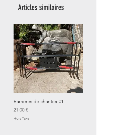
Articles similaires
Barrières de chantier 01
Seau décalitre N°01
Prix
Prix
21,00 €
14,00 €
Hors Taxe
Hors Taxe