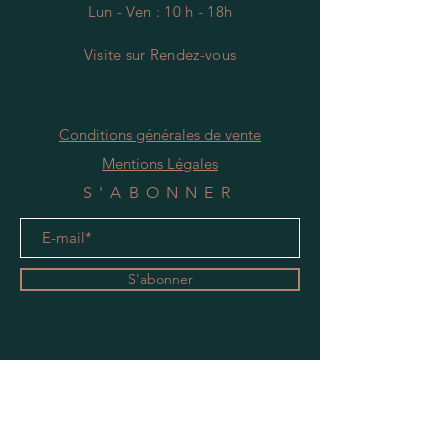
Lun - Ven : 10 h - 18h
Visite
s
ur Rendez-vous
Conditions générales de vente
Mentions Légales
S'ABONNER
S'abonner