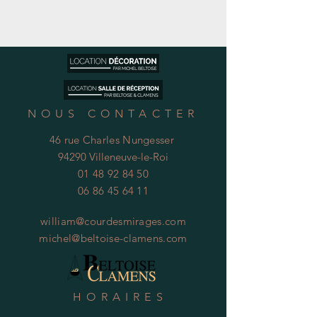
NOUS CONTACTER
46 rue Charles Nungesser
94290 Villeneuve-le-Roi
01 48 92 84 50
06 86 45 64 11
william@courdesmirages.com
michel@beltoise-clamens.com
HORAIRES