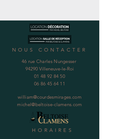
NOUS CONTACTER
46 rue Charles Nungesser
94290 Villeneuve-le-Roi
01 48 92 84 50
06 86 45 64 11
william@courdesmirages.com
michel@beltoise-clamens.com
HORAIRES