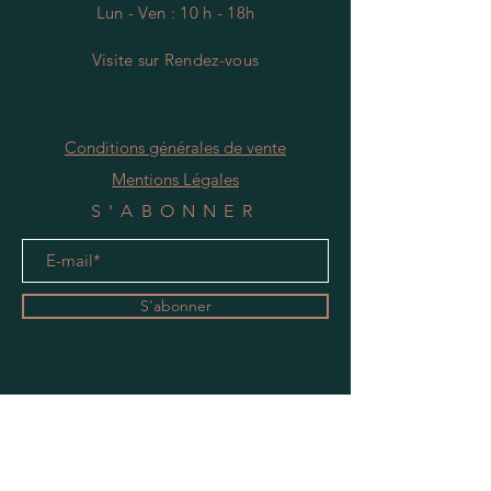
Lun - Ven : 10 h - 18h
Visite
s
ur Rendez-vous
Conditions générales de vente
Mentions Légales
S'ABONNER
S'abonner