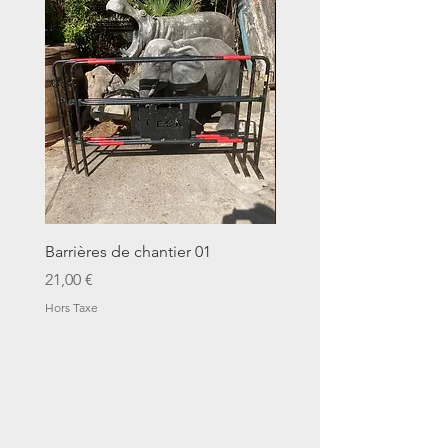
Barrières de chantier 01
Seau décalitre N°01
Prix
Prix
21,00 €
14,00 €
Hors Taxe
Hors Taxe