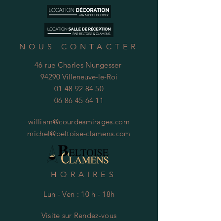
NOUS CONTACTER
46 rue Charles Nungesser
94290 Villeneuve-le-Roi
01 48 92 84 50
06 86 45 64 11
william@courdesmirages.com
michel@beltoise-clamens.com
HORAIRES
Lun - Ven : 10 h - 18h
Visite
s
ur Rendez-vous