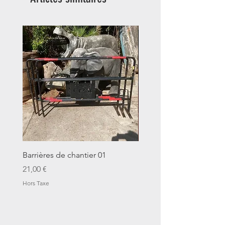
Barrières de chantier 01
Seau décalitre N°01
Prix
Prix
21,00 €
14,00 €
Hors Taxe
Hors Taxe