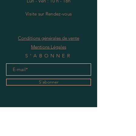
Lun - Ven : 10 h - 18h
Visite
s
ur Rendez-vous
Conditions générales de vente
Mentions Légales
S'ABONNER
S'abonner