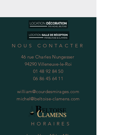
NOUS CONTACTER
46 rue Charles Nungesser
94290 Villeneuve-le-Roi
01 48 92 84 50
06 86 45 64 11
william@courdesmirages.com
michel@beltoise-clamens.com
HORAIRES