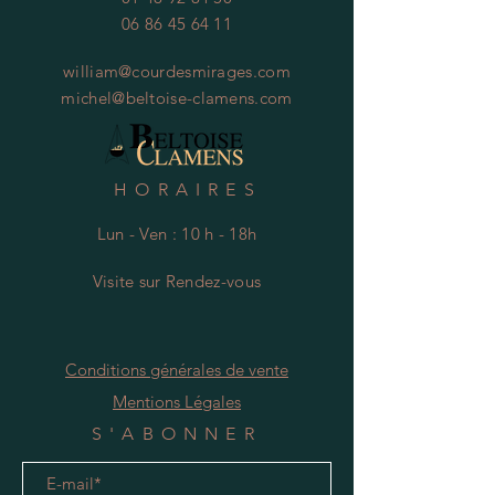
06 86 45 64 11
william@courdesmirages.com
michel@beltoise-clamens.com
HORAIRES
Lun - Ven : 10 h - 18h
Visite
s
ur Rendez-vous
Conditions générales de vente
Mentions Légales
S'ABONNER