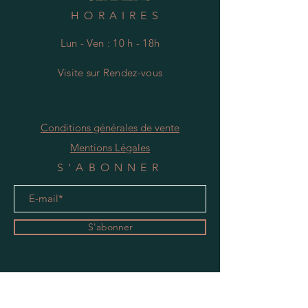
HORAIRES
Lun - Ven : 10 h - 18h
Visite
s
ur Rendez-vous
Conditions générales de vente
Mentions Légales
S'ABONNER
S'abonner