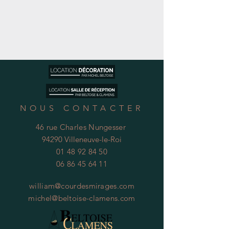
NOUS CONTACTER
46 rue Charles Nungesser
94290 Villeneuve-le-Roi
01 48 92 84 50
06 86 45 64 11
william@courdesmirages.com
michel@beltoise-clamens.com