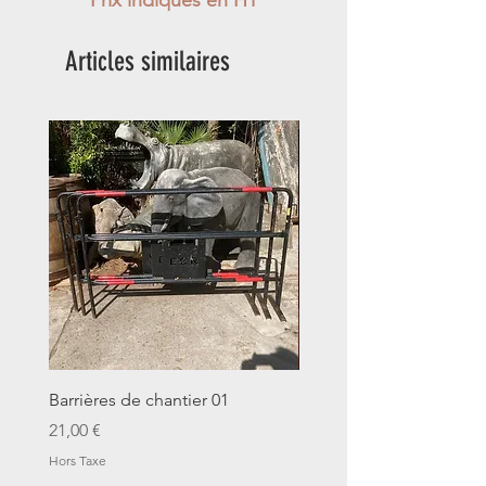
Articles similaires
Barrières de chantier 01
Seau décalitre N°01
Prix
Prix
21,00 €
14,00 €
Hors Taxe
Hors Taxe