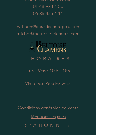
01 48 92 84 50
06 86 45 64 11
william@courdesmirages.com
michel@beltoise-clamens.com
HORAIRES
Lun - Ven : 10 h - 18h
Visite
s
ur Rendez-vous
Conditions générales de vente
Mentions Légales
S'ABONNER