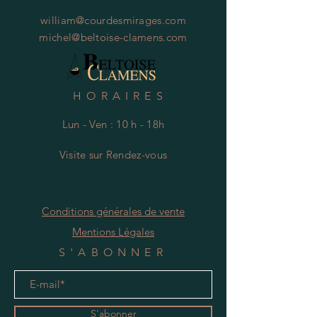
william@courdesmirages.com
michel@beltoise-clamens.com
HORAIRES
Lun - Ven : 10 h - 18h
Visite
s
ur Rendez-vous
Conditions générales de vente
Mentions Légales
S'ABONNER
S'abonner