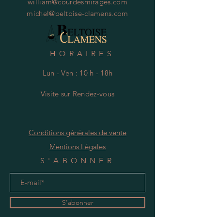
william@courdesmirages.com
michel@beltoise-clamens.com
HORAIRES
Lun - Ven : 10 h - 18h
Visite
s
ur Rendez-vous
Conditions générales de vente
Mentions Légales
S'ABONNER
S'abonner