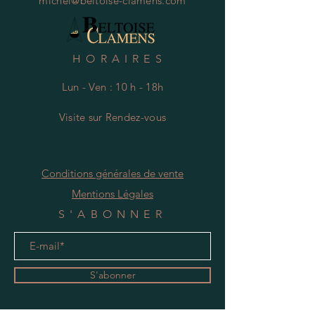
michel@beltoise-clamens.com
HORAIRES
Lun - Ven : 10 h - 18h
Visite
s
ur Rendez-vous
Conditions générales de vente
Mentions Légales
S'ABONNER
S'abonner