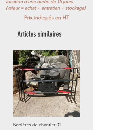
location d'une durée de 15 jours.
(valeur = achat + entretien + stockage)
Prix indiqués en HT
Articles similaires
Barrières de chantier 01
Seau décalitre N°01