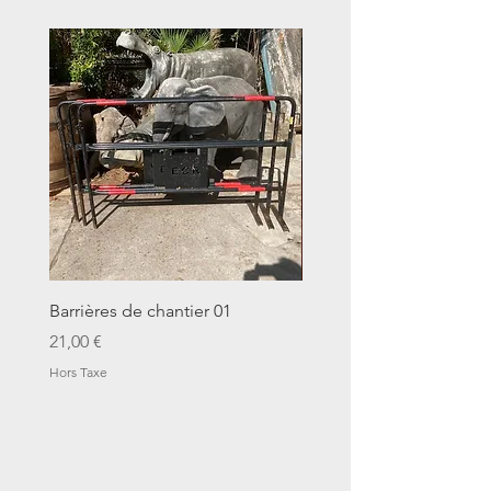
Barrières de chantier 01
Seau décalitre N°01
Prix
Prix
21,00 €
14,00 €
Hors Taxe
Hors Taxe