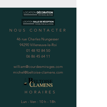
NOUS CONTACTER
46 rue Charles Nungesser
94290 Villeneuve-le-Roi
01 48 92 84 50
06 86 45 64 11
william@courdesmirages.com
michel@beltoise-clamens.com
HORAIRES
Lun - Ven : 10 h - 18h