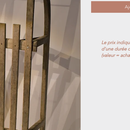
Aj
Le prix indiq
d'une durée d
(valeur = acha