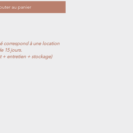
outer au panier
ué correspond à une location
e 15 jours.
t + entretien + stockage)