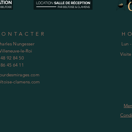
CONTACTER
H
Charles Nungesser
Lun -
Villeneuve-le-Roi
Visit
 48 92 84 50
 86 45 64 11
ourdesmirages.com
ltoise-clamens.com
Men
Condi