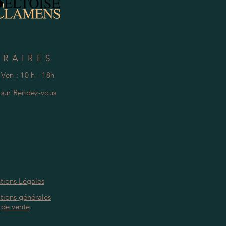
ORAIRES
 Ven : 10 h - 18h
e
s
ur Rendez-vous
tions Légales
tions générales
de vente