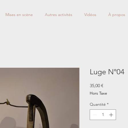
Mises en scène
Autres activités
Vidéos
À propos
Luge N°04
Prix
35,00 €
Hors Taxe
Quantité
*