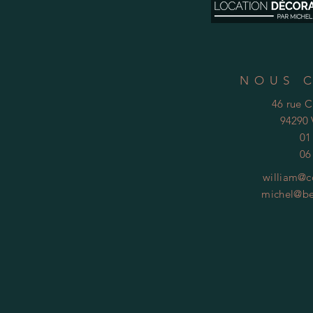
NOUS 
46 rue 
94290 
01
06
william@c
michel@be