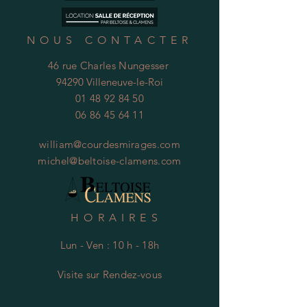
NOUS CONTACTER
46 rue Charles Nungesser
94290 Villeneuve-le-Roi
01 48 92 84 50
06 86 45 64 11
william@courdesmirages.com
michel@beltoise-clamens.com
HORAIRES
Lun - Ven : 10 h - 18h
Visite
s
ur Rendez-vous