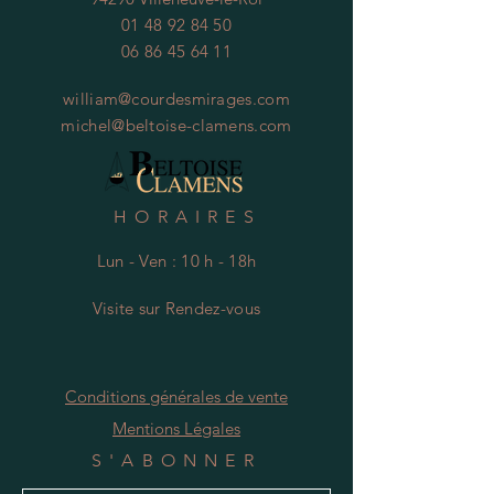
01 48 92 84 50
06 86 45 64 11
william@courdesmirages.com
michel@beltoise-clamens.com
HORAIRES
Lun - Ven : 10 h - 18h
Visite
s
ur Rendez-vous
Conditions générales de vente
Mentions Légales
S'ABONNER