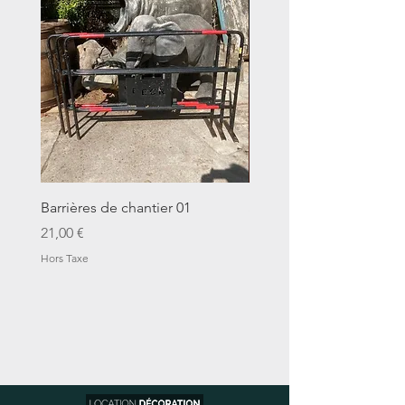
Barrières de chantier 01
Seau décalitre N°01
Prix
Prix
21,00 €
14,00 €
Hors Taxe
Hors Taxe