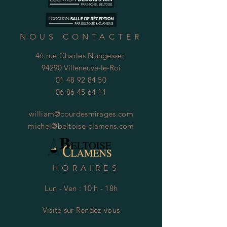
NOUS CONTACTER
46 rue Charles Nungesser
94290 Villeneuve-le-Roi
01 48 92 84 50
06 86 45 64 11
william@courdesmirages.com
michel@beltoise-clamens.com
HORAIRES
Lun - Ven : 10 h - 18h
Visite
s
ur Rendez-vous