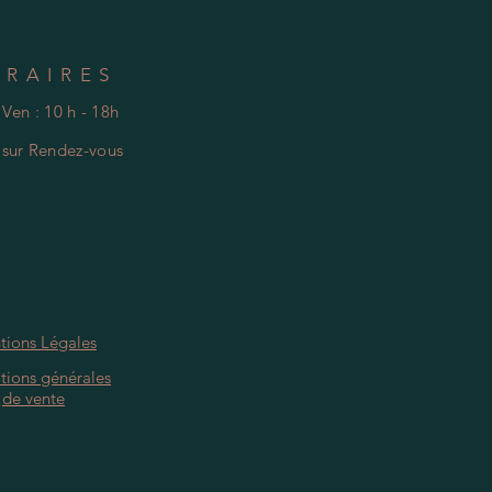
ORAIRES
 Ven : 10 h - 18h
e
s
ur Rendez-vous
tions Légales
tions générales
de vente