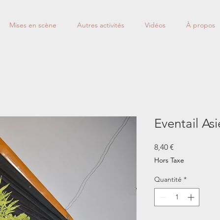
Mises en scène
Autres activités
Vidéos
À propos
Eventail As
Prix
8,40 €
Hors Taxe
Quantité
*