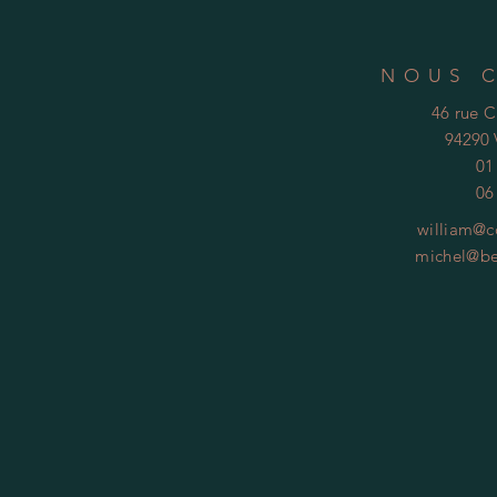
NOUS 
46 rue 
94290 
01
06
william@c
michel@be