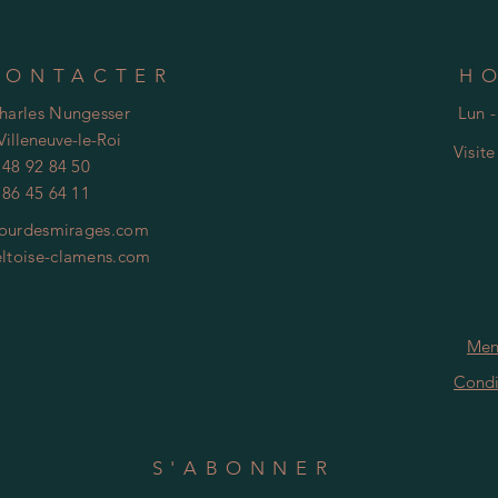
CONTACTER
H
Charles Nungesser
Lun -
Villeneuve-le-Roi
Visit
 48 92 84 50
 86 45 64 11
ourdesmirages.com
ltoise-clamens.com
Men
Condi
S'ABONNER