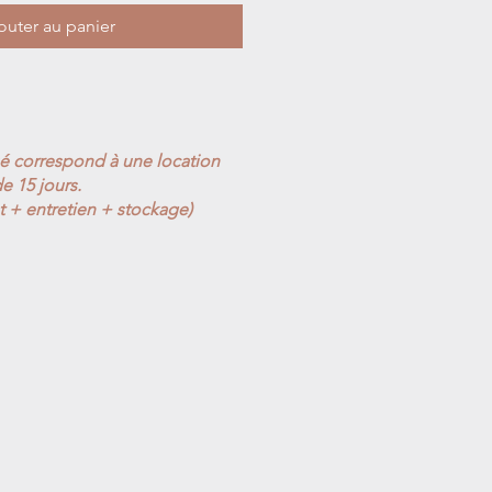
outer au panier
ué correspond à une location
e 15 jours.
t + entretien + stockage)