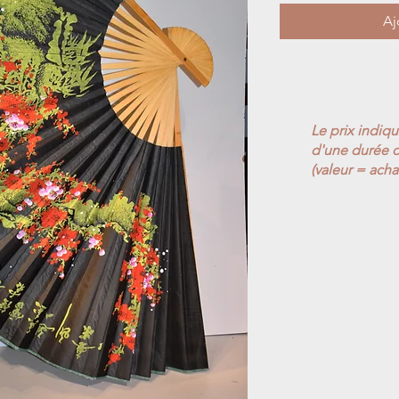
Aj
Le prix indiq
d'une durée d
(valeur = acha