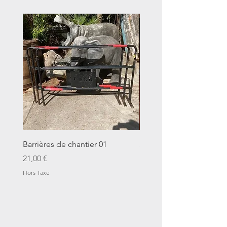
Barrières de chantier 01
Seau décalitre N°01
Prix
Prix
21,00 €
14,00 €
Hors Taxe
Hors Taxe