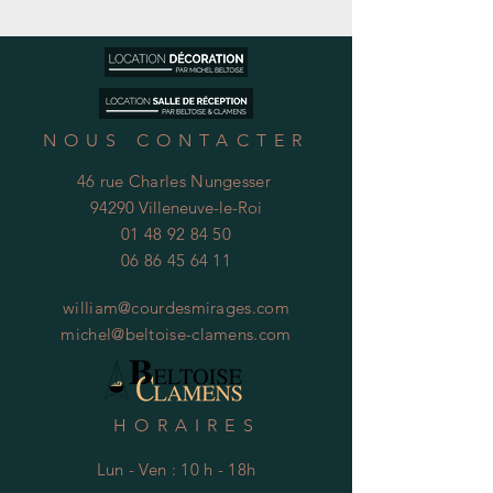
NOUS CONTACTER
46 rue Charles Nungesser
94290 Villeneuve-le-Roi
01 48 92 84 50
06 86 45 64 11
william@courdesmirages.com
michel@beltoise-clamens.com
HORAIRES
Lun - Ven : 10 h - 18h