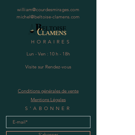
william@courdesmirages.com
michel@beltoise-clamens.com
HORAIRES
Lun - Ven : 10 h - 18h
Visite
s
ur Rendez-vous
Conditions générales de vente
Mentions Légales
S'ABONNER
S'abonner