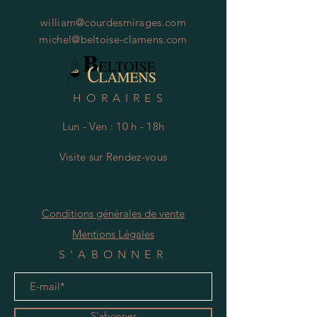
william@courdesmirages.com
michel@beltoise-clamens.com
HORAIRES
Lun - Ven : 10 h - 18h
Visite
s
ur Rendez-vous
Conditions générales de vente
Mentions Légales
S'ABONNER
S'abonner