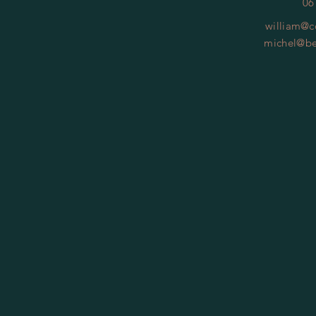
06
william@c
michel@be