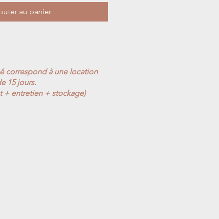
outer au panier
ué correspond à une location
e 15 jours.
t + entretien + stockage)