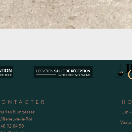
Aperçu rapide
CONTACTER
H
Charles Nungesser
Lun -
Villeneuve-le-Roi
Visit
 48 92 84 50