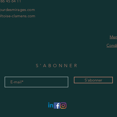
 86 45 64 11
ourdesmirages.com
ltoise-clamens.com
Men
Condi
S'ABONNER
S'abonner