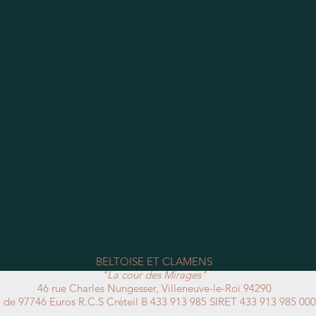
BELTOISE ET CLAMENS
"La cour des Mirages"
46 rue Charles Nungesser, Villeneuve-le-Roi 94290
al de 97746 Euros R.C.S Créteil B 433 913 985 SIRET 433 913 985 0