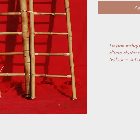
Aj
Le prix indiq
d'une durée d
(valeur = acha