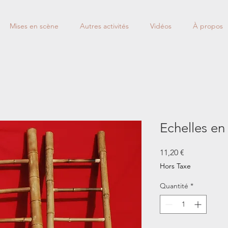
Mises en scène
Autres activités
Vidéos
À propos
Echelles e
Prix
11,20 €
Hors Taxe
Quantité
*