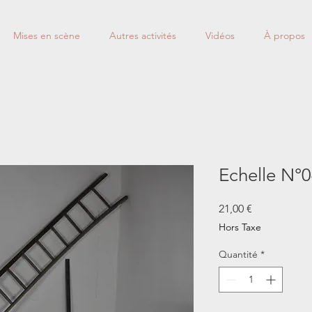
Mises en scène
Autres activités
Vidéos
À propos
Echelle N°
Prix
21,00 €
Hors Taxe
Quantité
*