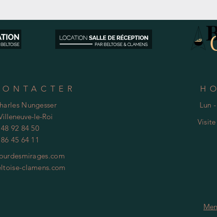
CONTACTER
H
Charles Nungesser
Lun -
Villeneuve-le-Roi
Visit
 48 92 84 50
 86 45 64 11
ourdesmirages.com
ltoise-clamens.com
Men