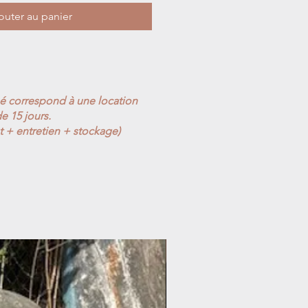
outer au panier
ué correspond à une location
e 15 jours.
t + entretien + stockage)