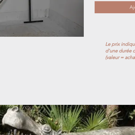
Aj
Le prix indiq
d'une durée d
(valeur = acha