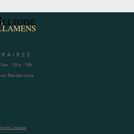
Hors Taxe
ORAIRES
 Ven : 10 h - 18h
e
s
ur Rendez-vous
tions Légales