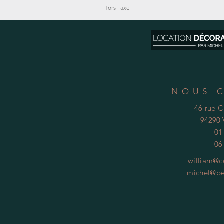
Hors Taxe
NOUS 
46 rue 
94290 
01
06
william@c
michel@be