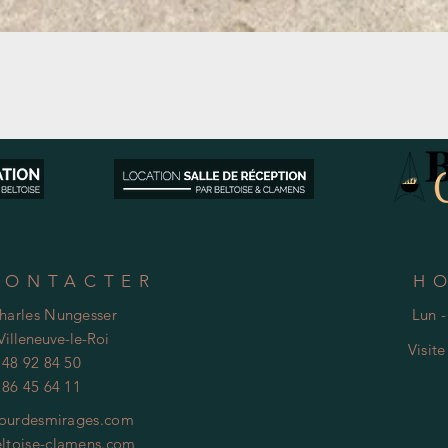
Aperçu rapide
CONTACTER
H
Charles Nungesser
Lun -
Villeneuve-le-Roi
Visit
 48 92 84 50
 86 45 64 11
ourdesmirages.com
ltoise-clamens.com