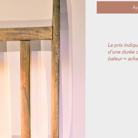
Aj
Le prix indiq
d'une durée d
(valeur = acha