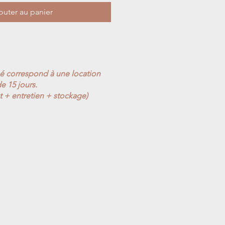
outer au panier
ué correspond à une location
e 15 jours.
t + entretien + stockage)