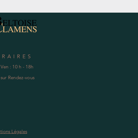
Hors Taxe
ORAIRES
 Ven : 10 h - 18h
e
s
ur Rendez-vous
tions Légales