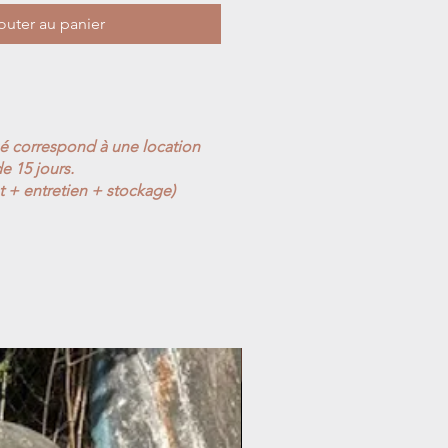
outer au panier
ué correspond à une location
e 15 jours.
t + entretien + stockage)