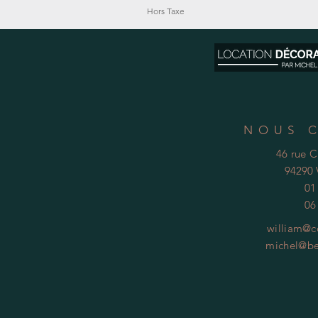
Hors Taxe
NOUS 
46 rue 
94290 
01
06
william@c
michel@be