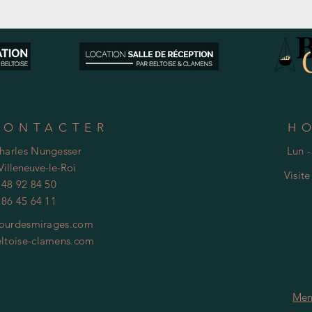
CONTACTER
H
Charles Nungesser
Lun -
Villeneuve-le-Roi
Visit
 48 92 84 50
 86 45 64 11
ourdesmirages.com
ltoise-clamens.com
Men