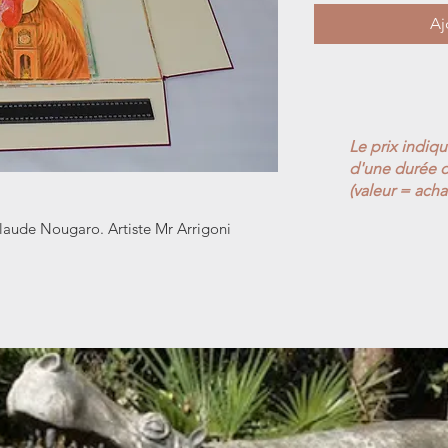
Aj
Le prix indiq
d'une durée d
(valeur = acha
r Claude Nougaro. Artiste Mr Arrigoni