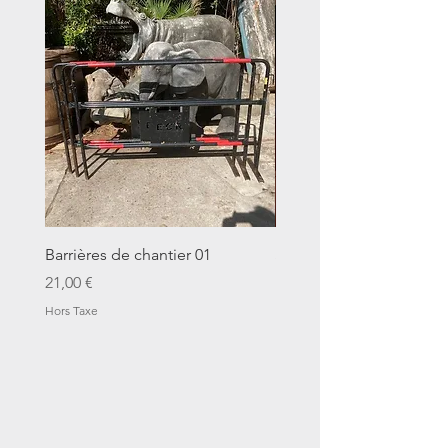
Barrières de chantier 01
Seau décalitre N°01
Prix
Prix
21,00 €
14,00 €
Hors Taxe
Hors Taxe