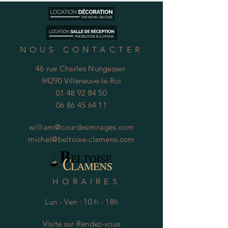
NOUS CONTACTER
46 rue Charles Nungesser
94290 Villeneuve-le-Roi
01 48 92 84 50
06 86 45 64 11
william@courdesmirages.com
michel@beltoise-clamens.com
HORAIRES
Lun - Ven : 10 h - 18h
Visite
s
ur Rendez-vous