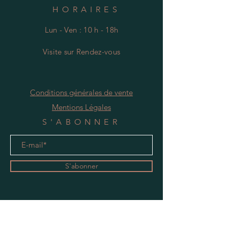
HORAIRES
Lun - Ven : 10 h - 18h
Visite
s
ur Rendez-vous
Conditions générales de vente
Mentions Légales
S'ABONNER
S'abonner