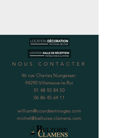
NOUS CONTACTER
46 rue Charles Nungesser
94290 Villeneuve-le-Roi
01 48 92 84 50
06 86 45 64 11
william@courdesmirages.com
michel@beltoise-clamens.com