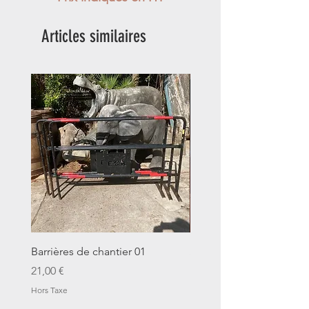
Articles similaires
Barrières de chantier 01
Seau décalitre N°01
Prix
Prix
21,00 €
14,00 €
Hors Taxe
Hors Taxe