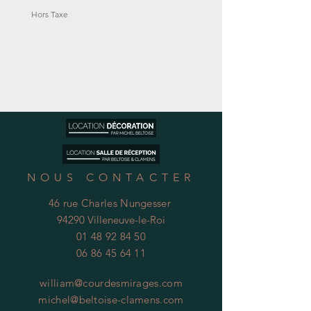
Hors Taxe
Hors Taxe
NOUS CONTACTER
46 rue Charles Nungesser
94290 Villeneuve-le-Roi
01 48 92 84 50
06 86 45 64 11
william@courdesmirages.com
michel@beltoise-clamens.com