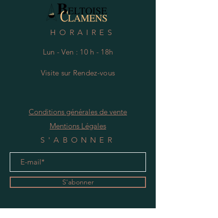
HORAIRES
Lun - Ven : 10 h - 18h
Visite
s
ur Rendez-vous
Conditions générales de vente
Mentions Légales
S'ABONNER
S'abonner