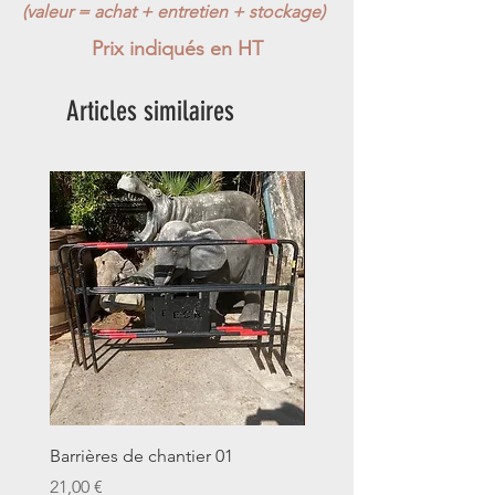
(valeur = achat + entretien + stockage)
Prix indiqués en HT
Articles similaires
Barrières de chantier 01
Seau décalitre N°01
Prix
Prix
21,00 €
14,00 €