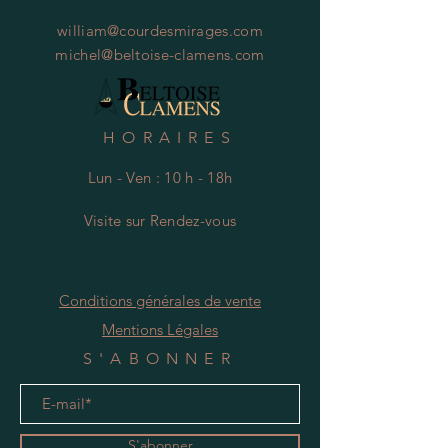
william@courdesmirages.com
michel@beltoise-clamens.com
HORAIRES
Lun - Ven : 10 h - 18h
Visite
s
ur Rendez-vous
Conditions générales de vente
Mentions Légales
S'ABONNER
S'abonner