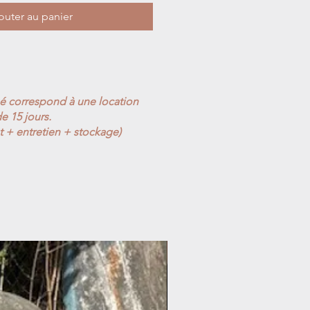
outer au panier
ué correspond à une location
e 15 jours.
t + entretien + stockage)