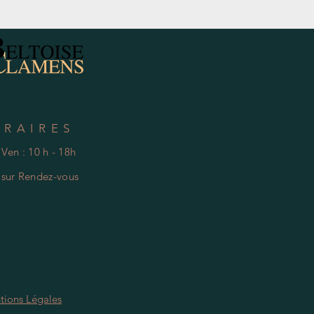
Hors Taxe
ORAIRES
 Ven : 10 h - 18h
e
s
ur Rendez-vous
tions Légales