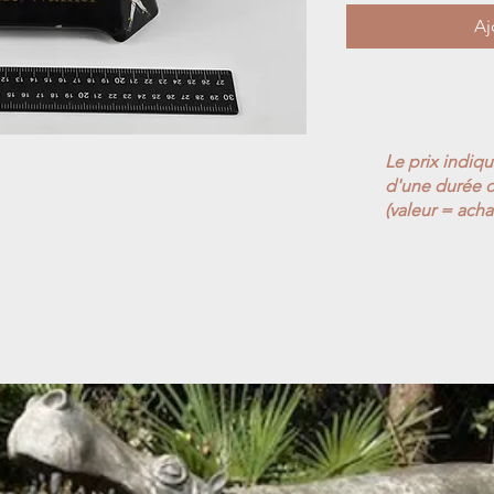
Aj
Le prix indiq
d'une durée d
(valeur = acha