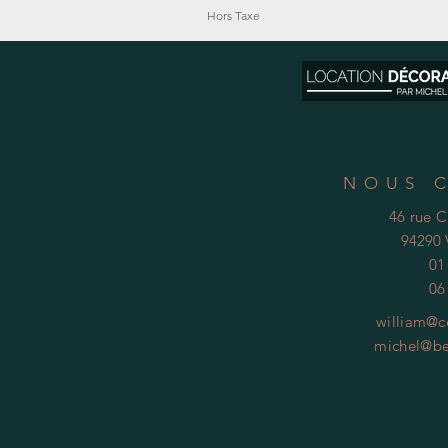
Hors Taxe
NOUS 
46 rue 
94290 
01
06
william@c
michel@be