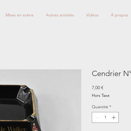
Mises en scène
Autres activités
Vidéos
À propos
Cendrier N
Prix
7,00 €
Hors Taxe
Quantité
*