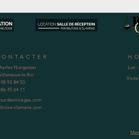
CONTACTER
H
Charles Nungesser
Lun -
Villeneuve-le-Roi
Visit
 48 92 84 50
 86 45 64 11
ourdesmirages.com
ltoise-clamens.com
Men