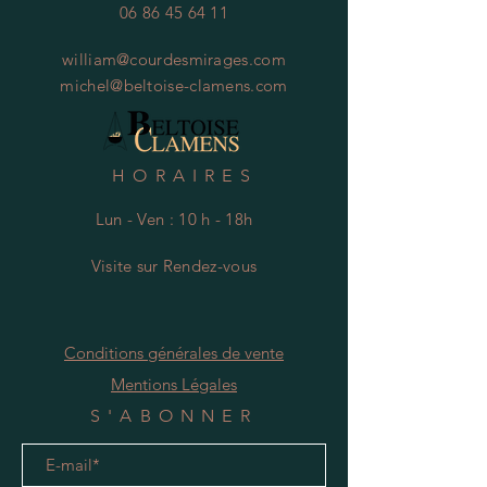
06 86 45 64 11
william@courdesmirages.com
michel@beltoise-clamens.com
HORAIRES
Lun - Ven : 10 h - 18h
Visite
s
ur Rendez-vous
Conditions générales de vente
Mentions Légales
S'ABONNER