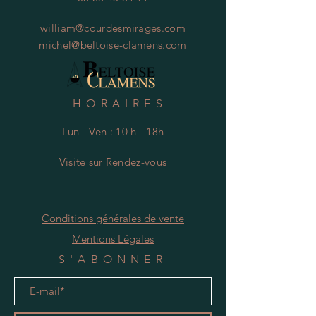
william@courdesmirages.com
michel@beltoise-clamens.com
HORAIRES
Lun - Ven : 10 h - 18h
Visite
s
ur Rendez-vous
Conditions générales de vente
Mentions Légales
S'ABONNER