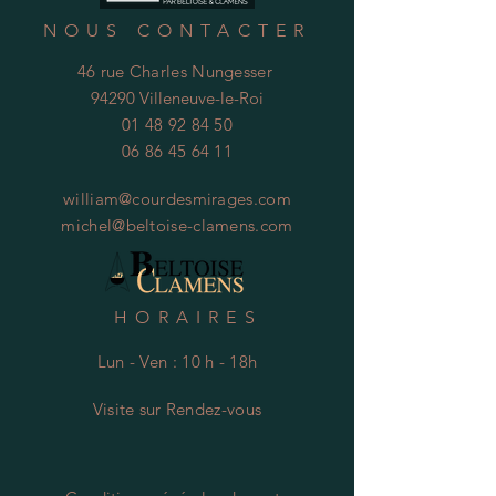
NOUS CONTACTER
46 rue Charles Nungesser
94290 Villeneuve-le-Roi
01 48 92 84 50
06 86 45 64 11
william@courdesmirages.com
michel@beltoise-clamens.com
HORAIRES
Lun - Ven : 10 h - 18h
Visite
s
ur Rendez-vous