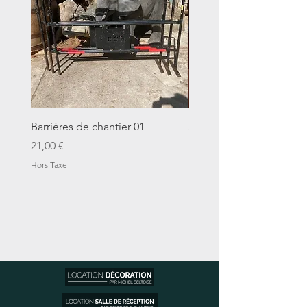
Barrières de chantier 01
Seau décalitre N°01
Prix
Prix
21,00 €
14,00 €
Hors Taxe
Hors Taxe