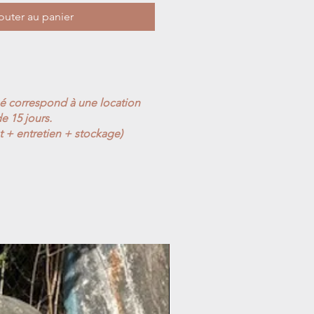
outer au panier
ué correspond à une location
e 15 jours.
t + entretien + stockage)