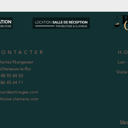
CONTACTER
H
Charles Nungesser
Lun -
Villeneuve-le-Roi
Visit
 48 92 84 50
 86 45 64 11
ourdesmirages.com
ltoise-clamens.com
Men