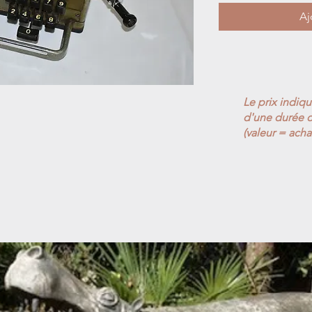
Aj
Le prix indiq
d'une durée d
(valeur = acha