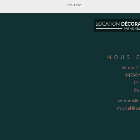
Hors Taxe
NOUS 
46 rue 
94290 
01
06
william@c
michel@be