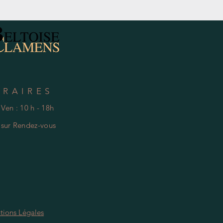
Hors Taxe
ORAIRES
 Ven : 10 h - 18h
e
s
ur Rendez-vous
tions Légales