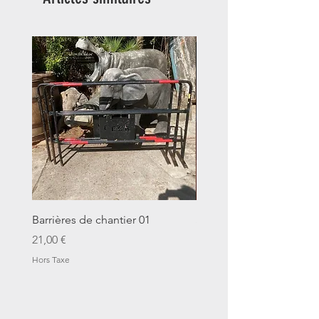
Barrières de chantier 01
Seau décalitre N°01
Prix
Prix
21,00 €
14,00 €
Hors Taxe
Hors Taxe