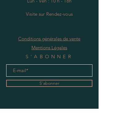
Lun - Ven : 10 h - 18h
Visite
s
ur Rendez-vous
Conditions générales de vente
Mentions Légales
S'ABONNER
S'abonner