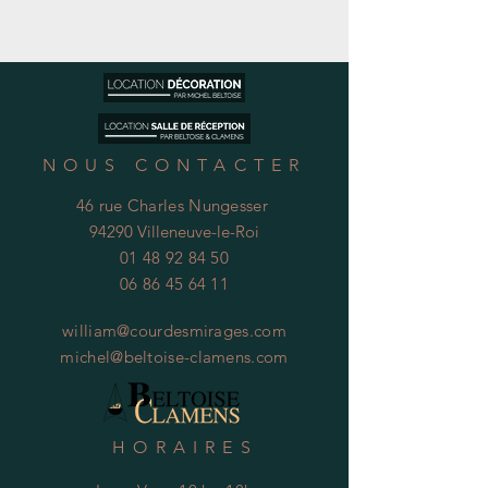
NOUS CONTACTER
46 rue Charles Nungesser
94290 Villeneuve-le-Roi
01 48 92 84 50
06 86 45 64 11
william@courdesmirages.com
michel@beltoise-clamens.com
HORAIRES