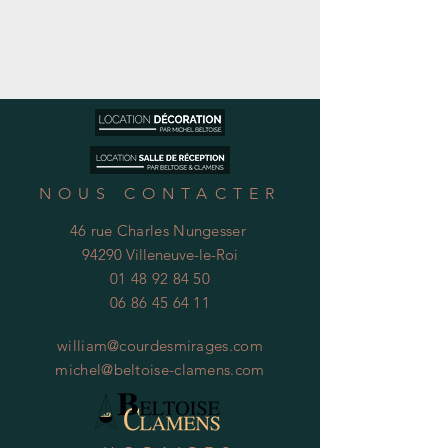
NOUS CONTACTER
46 rue Charles Nungesser
94290 Villeneuve-le-Roi
01 48 92 84 50
06 86 45 64 11
william@courdesmirages.com
michel@beltoise-clamens.com