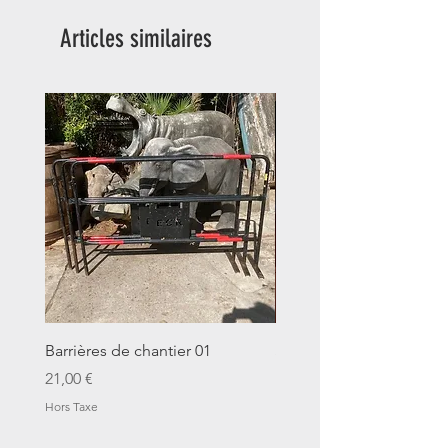
Articles similaires
Barrières de chantier 01
Seau décalitre N°01
Prix
Prix
21,00 €
14,00 €
Hors Taxe
Hors Taxe