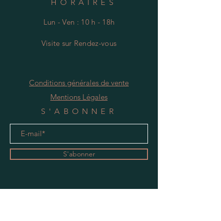
HORAIRES
Lun - Ven : 10 h - 18h
Visite
s
ur Rendez-vous
Conditions générales de vente
Mentions Légales
S'ABONNER
S'abonner