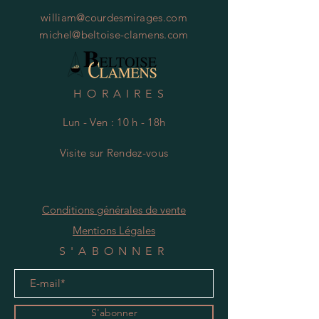
william@courdesmirages.com
michel@beltoise-clamens.com
HORAIRES
Lun - Ven : 10 h - 18h
Visite
s
ur Rendez-vous
Conditions générales de vente
Mentions Légales
S'ABONNER
S'abonner