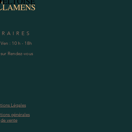
ORAIRES
 Ven : 10 h - 18h
e
s
ur Rendez-vous
tions Légales
tions générales
de vente