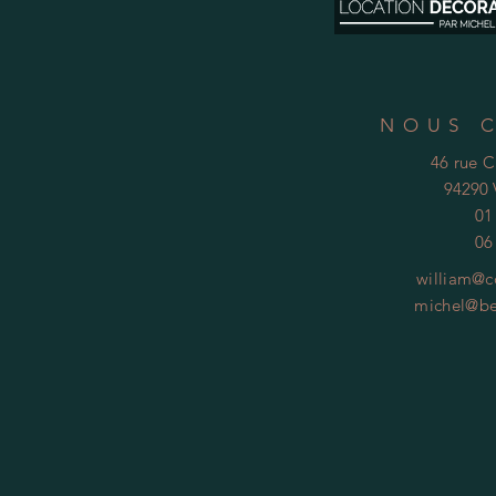
NOUS 
46 rue 
94290 
01
06
william@c
michel@be