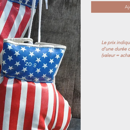
Aj
Le prix indiq
d'une durée d
(valeur = acha