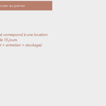
outer au panier
ué correspond à une location
e 15 jours.
t + entretien + stockage)