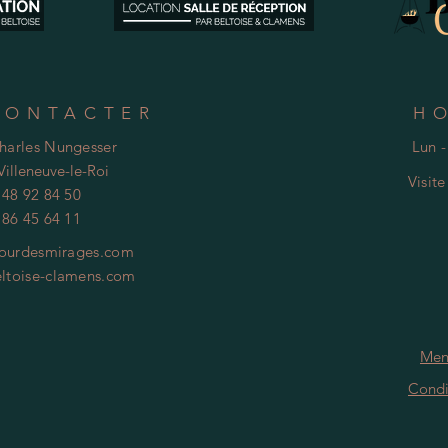
CONTACTER
H
Charles Nungesser
Lun -
Villeneuve-le-Roi
Visit
 48 92 84 50
 86 45 64 11
ourdesmirages.com
ltoise-clamens.com
Men
Condi