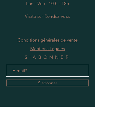
Lun - Ven : 10 h - 18h
Visite
s
ur Rendez-vous
Conditions générales de vente
Mentions Légales
S'ABONNER
S'abonner