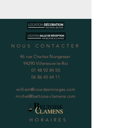
NOUS CONTACTER
46 rue Charles Nungesser
94290 Villeneuve-le-Roi
01 48 92 84 50
06 86 45 64 11
william@courdesmirages.com
michel@beltoise-clamens.com
HORAIRES