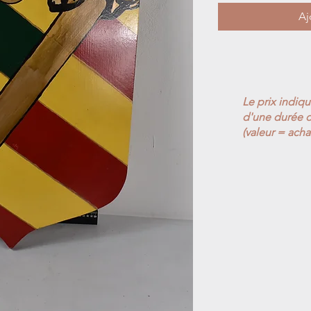
Aj
Le prix indiq
d'une durée d
(valeur = acha