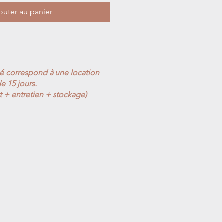
outer au panier
ué correspond à une location
e 15 jours.
t + entretien + stockage)