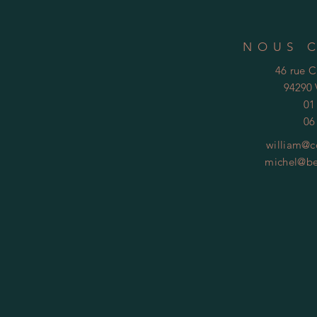
NOUS 
46 rue 
94290 
01
06
william@c
michel@be