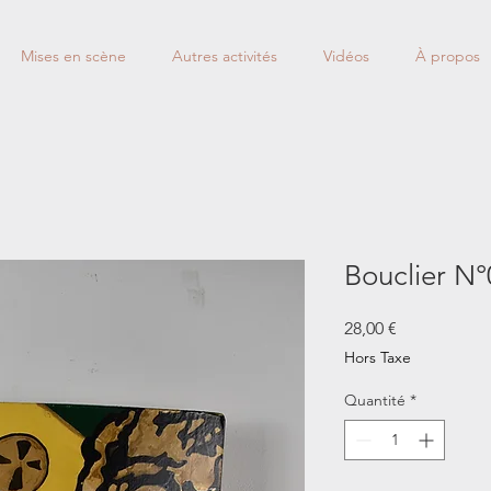
Mises en scène
Autres activités
Vidéos
À propos
Bouclier N°
Prix
28,00 €
Hors Taxe
Quantité
*