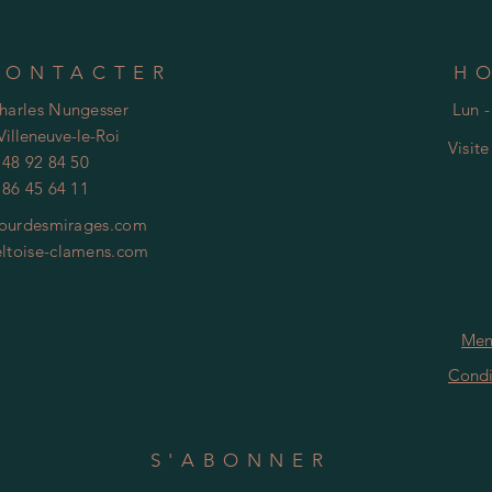
CONTACTER
H
Charles Nungesser
Lun -
Villeneuve-le-Roi
Visit
 48 92 84 50
 86 45 64 11
ourdesmirages.com
ltoise-clamens.com
Men
Condi
S'ABONNER