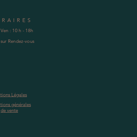
ORAIRES
 Ven : 10 h - 18h
e
s
ur Rendez-vous
tions Légales
tions générales
de vente