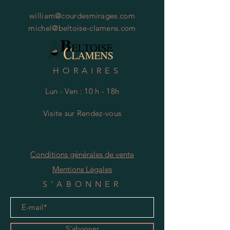
william@courdesmirages.com
michel@beltoise-clamens.com
HORAIRES
Lun - Ven : 10 h - 18h
Visite
s
ur Rendez-vous
Conditions générales de vente
Mentions Légales
S'ABONNER
S'abonner