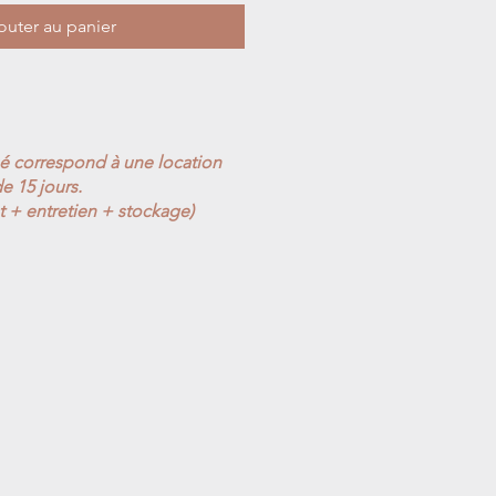
outer au panier
ué correspond à une location
e 15 jours.
t + entretien + stockage)