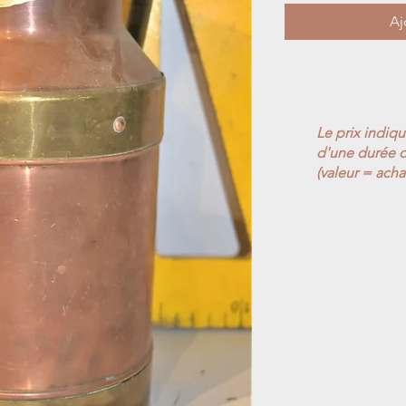
Aj
Le prix indiq
d'une durée d
(valeur = acha