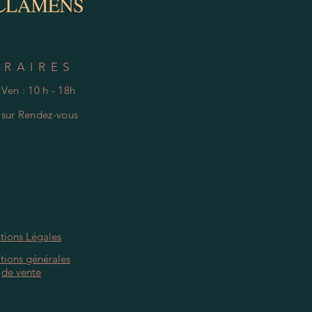
ORAIRES
 Ven : 10 h - 18h
e
s
ur Rendez-vous
tions Légales
tions générales
de vente