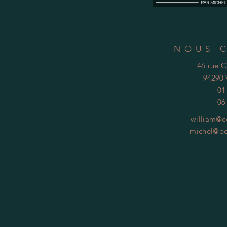
NOUS 
46 rue 
94290 
01
06
william@c
michel@be