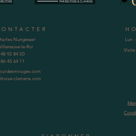
CONTACTER
H
Charles Nungesser
Lun -
Villeneuve-le-Roi
Visit
 48 92 84 50
 86 45 64 11
ourdesmirages.com
ltoise-clamens.com
Men
Condi