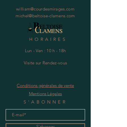
william@courdesmirages.com
michel@beltoise-clamens.com
HORAIRES
Lun - Ven : 10 h - 18h
Visite
s
ur Rendez-vous
Conditions générales de vente
Mentions Légales
S'ABONNER
S'abonner