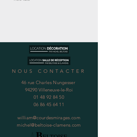
NOUS CONTACTER
46 rue Charles Nungesser
94290 Villeneuve-le-Roi
01 48 92 84 50
06 86 45 64 11
william@courdesmirages.com
michel@beltoise-clamens.com