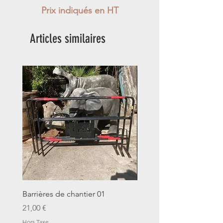
Prix indiqués en HT
Articles similaires
Barrières de chantier 01
Seau décalitre N°01
Prix
Prix
21,00 €
14,00 €
Hors Taxe
Hors Taxe